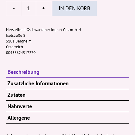
-
+
IN DEN KORB
Crackle
Candy
Erdbeer
Hersteller:
J.Gschwandtner Import Ges.m-b-H
Iselstraße 8
8g
5101 Bergheim
Menge
Österreich
00436624517270
Beschreibung
Zusätzliche Informationen
Zutaten
Nährwerte
Allergene