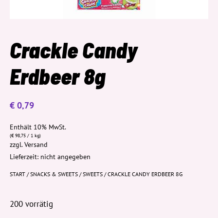
Crackle Candy
Erdbeer 8g
€
0,79
Enthält 10% MwSt.
(
€
98,75
/ 1 kg)
zzgl.
Versand
Lieferzeit: nicht angegeben
START
/
SNACKS & SWEETS
/
SWEETS
/ CRACKLE CANDY ERDBEER 8G
200 vorrätig