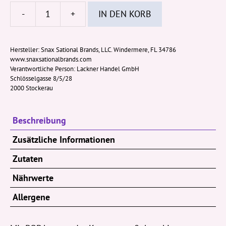
-
+
IN DEN KORB
Cookie
POP
Popcorn
Hersteller:
Snax Sational Brands, LLC. Windermere, FL 34786
www.snaxsationalbrands.com
OREO
Verantwortliche Person:
Lackner Handel GmbH
28g
Schlösselgasse 8/5/28
Menge
2000 Stockerau
Beschreibung
Zusätzliche Informationen
Zutaten
Nährwerte
Allergene