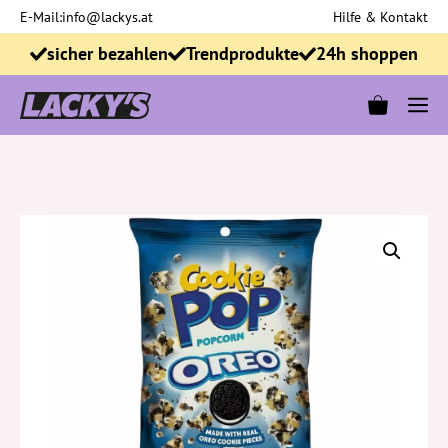
Zum
E-Mail:
info@lackys.at
Hilfe & Kontakt
Inhalt
sicher bezahlen
Trendprodukte
24h shoppen
springen
M