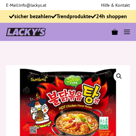
Zum
E-Mail:
info@lackys.at
Hilfe & Kontakt
Inhalt
sicher bezahlen
Trendprodukte
24h shoppen
springen
M