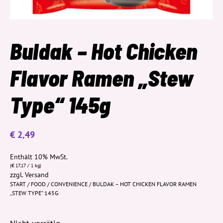
Buldak – Hot Chicken
Flavor Ramen „Stew
Type“ 145g
€
2,49
Enthält 10% MwSt.
(
€
17,17
/ 1 kg)
zzgl.
Versand
START
/
FOOD
/
CONVENIENCE
/ BULDAK – HOT CHICKEN FLAVOR RAMEN
„STEW TYPE“ 145G