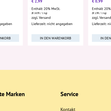
€
2,99
€
0,99
Enthält 20% MwSt.
Enthält 20%
(
€
14,95
/ 1 kg)
(
€
1,98
/ 1 kg)
zzgl.
Versand
zzgl.
Versan
ngegeben
Lieferzeit: nicht angegeben
Lieferzeit: 
ENKORB
IN DEN WARENKORB
IN DE
bte Marken
Service
Kontakt