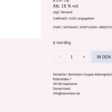
(
€
21,29
/ 1 kg)
Alk. 18 % vol
zzgl.
Versand
Lieferzeit: nicht angegeben
START
/
GETRÄNKE
/
SPIRITUOSEN
/ BERENTZE
6 vorrätig
-
+
IN DEN
Berentzen
Fruchtiger
Apfel
Hersteller:
Berentzen-Gruppe Aktiengesell
Ritterstraße 7
(Alc.
49740 Haselünne
18%
Deutschland
vol)
info@berentzen.de
700ml
Menge