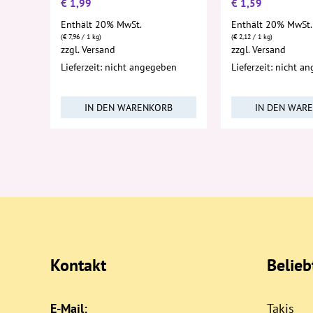
€
1,99
€
1,59
Enthält 20% MwSt.
Enthält 20% MwSt.
(
€
7,96
/ 1 kg)
(
€
2,12
/ 1 kg)
zzgl.
Versand
zzgl.
Versand
Lieferzeit: nicht angegeben
Lieferzeit: nicht a
IN DEN WARENKORB
IN DEN WAR
Kontakt
Belie
E-Mail:
Takis