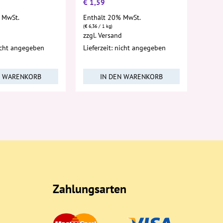
€
1,59
 MwSt.
Enthält 20% MwSt.
(
€
6,36
/ 1 kg)
d
zzgl.
Versand
nicht angegeben
Lieferzeit: nicht angegeben
N WARENKORB
IN DEN WARENKORB
Zahlungsarten