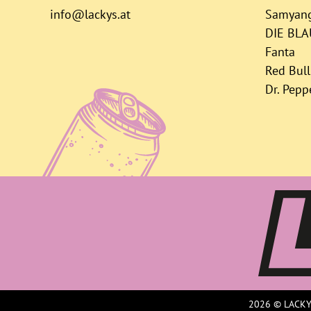
info@lackys.at
Samyan
DIE BL
Fanta
Red Bull
Dr. Pepp
2026 © LACKY'