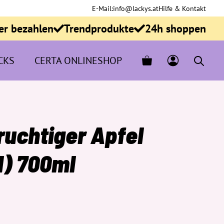
E-Mail:
info@lackys.at
Hilfe & Kontakt
er bezahlen
Trendprodukte
24h shoppen
CKS
CERTA ONLINESHOP
ruchtiger Apfel
l) 700ml