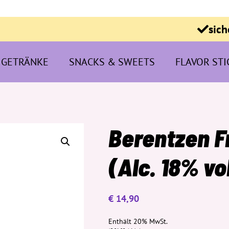
sich
GETRÄNKE
SNACKS & SWEETS
FLAVOR STI
Berentzen F
(Alc. 18% vo
€
14,90
Enthält 20% MwSt.