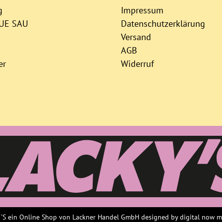
g
Impressum
AUE SAU
Datenschutzerklärung
Versand
AGB
er
Widerruf
S ein Online Shop von Lackner Handel GmbH designed by
digital now 